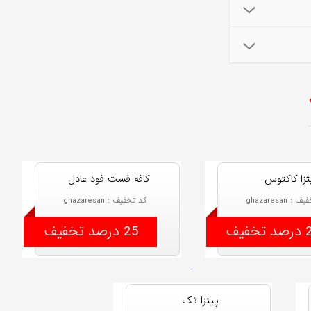
تزا کاکتوس
کافه فست فود عادل
: ghazaresan
کد تخفیف : ghazaresan
خفیف
25 درصد تخفیف
پیتزا تک