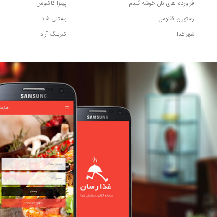
فراورده های نان خوشه گندم
پیتزا کاکتوس
رستوران ققنوس
بستنی شاد
شهر غذا.
کترینگ آراد