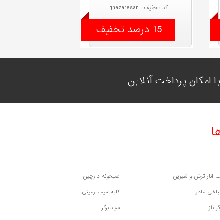
کد تخفیف : ghazaresan
15 درصد تخفیف
 امکان پرداخت آنلاین
ا
ب انار ترش و شیرین
صبحونه دارچین
اخی مادر
کلبه سیب زمینی
گر باز
سید برگر