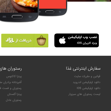
سفارش اینترنتی غذا
رستوران های 
قوانین و مقررات سایت
پیتزا کاکتوس
دانلود اپلیکیشن اندروید
آشپزخانه برادران م
دانلود اپلیکیشن IOS
رستوران و فست فو
لیست رستوران های سبزوار
پیتزا گلستان
رستوران عادل