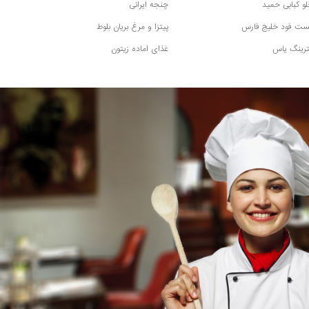
و کبابی حمید
چنجه ایرانی
ست فود خلیج فارس
پیتزا و مرغ بریان بلوط
رینگ یاس
غذای اماده زیتون