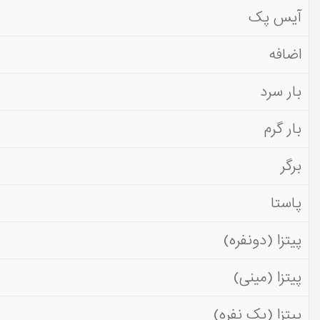
آیس پک
اضافه
بار سرد
بار گرم
برگر
پاستا
پیتزا (دونفره)
پیتزا (مینی)
پیتزا (یک نفره)