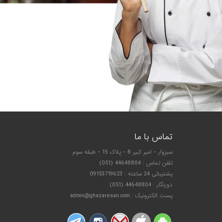
تماس با ما
سبزوار - امیر کبیر 8 - پلاک 15 - طبقه سوم
تلفن تماس : 44648804 (051)
پشتیبانی 24 ساعته : 09153719623
دورنگار : 44648804 (051)
پست الکترونیک : admin@ghazaresan.com