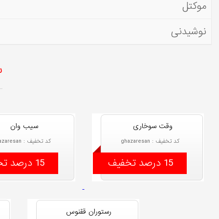
موکتل
نوشیدنی
س
وقت سوخاری
سیب وان
کد تخفیف : ghazaresan
کد تخفیف : ghazaresan
15 درصد تخفیف
15 درصد تخفیف
رستوران ققنوس