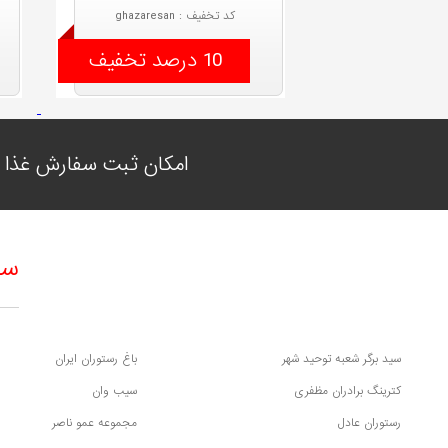
کد تخفیف : ghazaresan
10 درصد تخفیف
امکان ثبت سفارش غذا ب
سف
سید برگر شعبه توحید شهر
باغ رستوران ایران
کترینگ برادران مظفری
سیب وان
رستوران عادل
مجموعه عمو ناصر