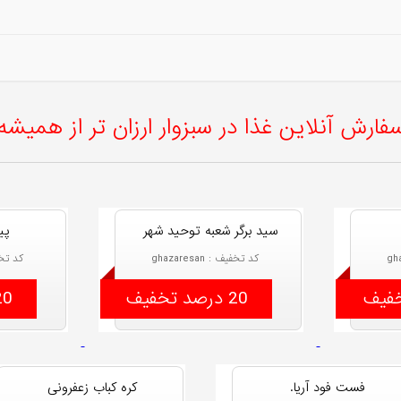
فارش آنلاین غذا در سبزوار ارزان تر از همیشه
سید برگر شعبه توحید شهر
پی
کد تخفیف : ghazaresan
کد تخفیف 
20 درصد تخفیف
20 درصد ت
فست فود آریا.
کره کباب زعفرونی