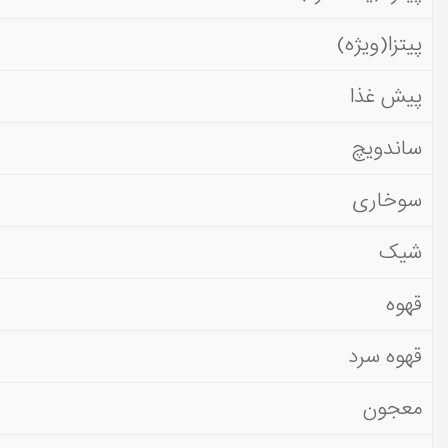
پیتزا(ویژه)
پیش غذا
ساندویچ
سوخاری
شیک
قهوه
قهوه سرد
معجون