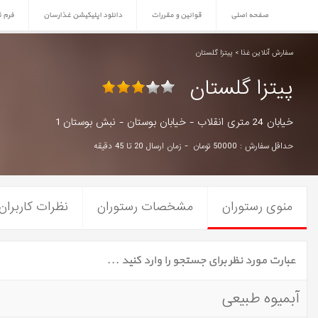
صفحه اصلی
قوانین و مقررات
دانلود اپلیکیشن غذارسان
فرم 
سفارش آنلاین غذا > پیتزا گلستان
پیتزا گلستان
خیابان 24 متری انقلاب - خیابان بوستان - نبش بوستان 1
حداقل سفارش : 50000 تومان - زمان ارسال 20 تا 45 دقیقه
منوی رستوران
مشخصات رستوران
نظرات کاربران
آبمیوه طبیعی