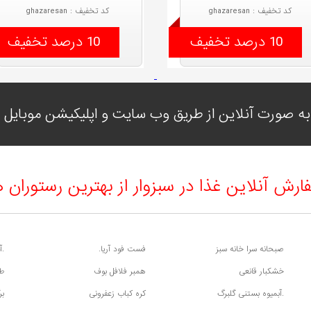
کد تخفیف : ghazaresan
کد تخفیف : ghazaresan
10 درصد تخفیف
10 درصد تخفیف
ه صورت آنلاین از طریق وب سایت و اپلیکیشن موبایل با
ارش آنلاین غذا در سبزوار از بهترین رستوران ه
صبحانه سرا خانه سبز
فست فود آریا.
.آ
خشکبار قانعی
همبر فلافل بوف
طب
.آبمیوه بستنی گلبرگ
کره کباب زعفرونی
بر