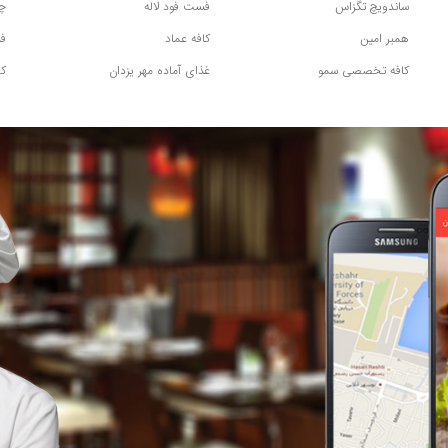
ساندویچ تگزاس
فست فود لاله
چل
همبر امین
کافه عماد
ف
کافه تخصصی سمو
غذای آماده مهر یزدان
کت