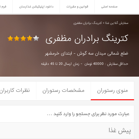
صفحه اصلی
قوانین و مقررات
دانلود اپلیکیشن غذارسان
فرم 
سفارش آنلاین غذا > کترینگ برادران مظفری
کترینگ برادران مظفری
ضلع شمالی میدان سه گوش - ابتدای خرمشهر
حداقل سفارش : 40000 تومان - زمان ارسال 20 تا 45 دقیقه
منوی رستوران
مشخصات رستوران
نظرات کاربران
پیش غذا