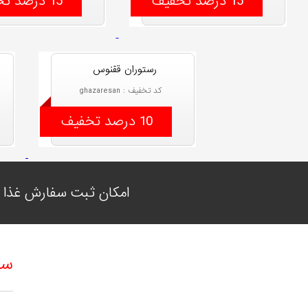
15 درصد تخفیف
15 درصد تخفیف
رستوران ققنوس
کد تخفیف : ghazaresan
10 درصد تخفیف
امکان ثبت سفارش غذا ب
سف