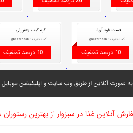
20 درصد تخفیف
20 درصد ت
فست فود آریا.
کره کباب زعفرونی
کد تخفیف : ghazaresan
کد تخفیف : ghazaresan
10 درصد تخفیف
10 درصد تخفیف
ه صورت آنلاین از طریق وب سایت و اپلیکیشن موبایل با
ارش آنلاین غذا در سبزوار از بهترین رستوران ه