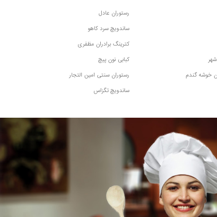
رستوران عادل
ساندویچ سرد کاهو
کترینگ برادران مظفری
شهر
کبابی نون پیچ
ان خوشه گندم
رستوران سنتی امین التجار
ساندویچ تگزاس