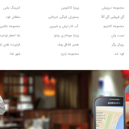
مجموعه درویش
پیتزا کاکتوس
کترینگ یاس
گل فروشی گل آقأ
رستوران فرنگی جرجانی
سلطان فود
مجموعه کاجینو
.آب انار ترش و شیرین
مجموعه عالمی
سیب وان
پیتزا سوخاری ونتو
بابا اصغر توحید
رویال برگر
همبر فلافل بوف
فراورده های ن
فود لند
مجموعه باریژ
شهر غذا.