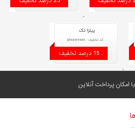
خفیف
25 درصد تخفیف
پیتزا تک
کد تخفیف : ghazaresan
15 درصد تخفیف
 امکان پرداخت آنلاین
ا