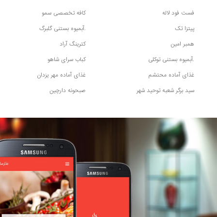
فست فود لاله
کافه تخصصی سمو
پیتزا تک
.آبمیوه بستنی گلبرگ
همبر امین
کترینگ آراد
.آبمیوه بستنی توکلی
کباب سرای شاهو
غذای آماده محتشم
غذای آماده مهر یزدان
سید برگر شعبه توحید شهر
صبحونه دارچین