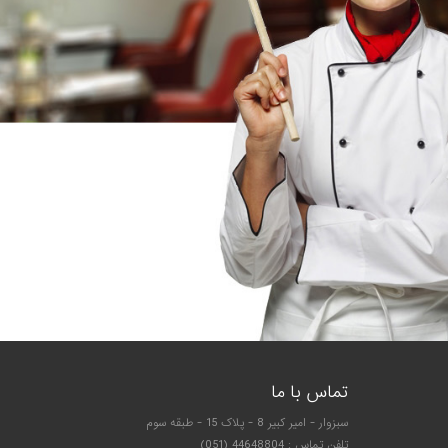
تماس با ما
سبزوار - امیر کبیر 8 - پلاک 15 - طبقه سوم
تلفن تماس : 44648804 (051)